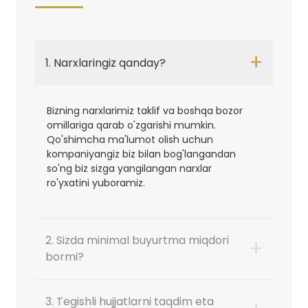
+
1. Narxlaringiz qanday?
Bizning narxlarimiz taklif va boshqa bozor
omillariga qarab o'zgarishi mumkin.
Qo'shimcha ma'lumot olish uchun
kompaniyangiz biz bilan bog'langandan
so'ng biz sizga yangilangan narxlar
ro'yxatini yuboramiz.
2. Sizda minimal buyurtma miqdori
+
bormi?
3. Tegishli hujjatlarni taqdim eta