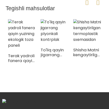
Tegishli mahsulotlar
T
f
To'liq qayin
Shisha Matni
jigarrang
kengaytirilgan
Terak yadroli
plyonkali
termoplastik
fanera qayin
kontrplak
sxemasidan
yuzining
ekologik toza
paneli