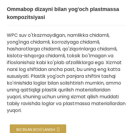
Ommabop dizayni bilan yog'och plastmassa
kompozitsiyasi
WPC suv o'tkazmaydigan, namlikka chidamli,
yong'inga chidamli, korroziyaga chidamli,
hasharotlarga chidamli, qo'ziqorinlarga chidamli,
kislota-ishqorga chidamli, toksik bo'lmagan va
ifloslanishsiz kabi ko'plab afzalliklarga ega. Xizmat
narxi log shiftidan ancha past, bu uning eng katta
.
xususiyati. Plastik yog'och panjara shiftini tashqi
ko'rinishida loglar bilan solishtirish mumkin, ammo
uning qattiqligi plastik qurilish materiallaridan
yuqori, shuning uchun uning xizmat qilish muddati
tabiiy ravishda loglar va plastmassa materiallardan
yuqori.
BIZ BILAN BOG'LANISH