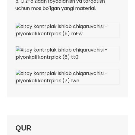
5. O'z-o'zidan foydalanish va tarqatish
uchun mos bo'lgan yangi material.
QUR