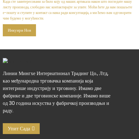
Када сте заинтересовани за било коју од наших артикала након што погледате нашу
листу производа, слободно нас контактирајте за упите. Моћи ћете да нам пошаљете
е-пошту и ступите у контакт са нама ради консултација, а ми ћемо вам одговорити
чим будемо у могућности.
Инкуири Нов
Линии Мингхе Интернатионал Традинг Цо., Лтд,
као међународна трговачка компанија која
интегрише индустрију и трговину. Имамо две
фабрике и две трговинске компаније. Имамо више
од 30 година искуства у фабричкој производњи и
раду.
Упит Сада