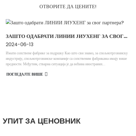
ОТВОРИТЕ ДА ЦЕНИТЕ!
ЗАШТО ОДАБРАТИ ЛИНИИ ЈИУХЕНГ ЗА СВОГ
ПАРТНЕРА?
2024-06-13
Имати сопствене фабрике за подршку Као што сви знамо, за спољнотрговинску
индустрију, спољнотрговинске компаније са сопственим фабрикама имају више
предности. Међутим, стварна ситуација је да већина иностраних...
ПОГЛЕДАЈТЕ ВИШЕ
УПИТ ЗА ЦЕНОВНИК