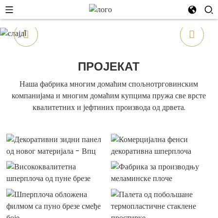
ПРОЈЕКАТ
Наша фабрика многим домаћим спољнотрговинским
компанијама и многим домаћим купцима пружа све врсте
квалитетних и јефтиних производа од дрвета.