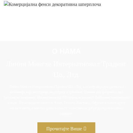
О НАМА
Линии Мингхе Интернатионал Традинг
Цо., Лтд.
Линии Мингхе Интернатионал Традинг Цо., Лтд. као међународна трговачка
компанија која интегрише индустрију и трговину. Имамо две фабрике и две
трговинске компаније. Имамо више од 30 година искуства у фабричкој производњи
и раду. Производи се извозе у Азију, Европу, Америку, Африку и многе друге
земље у свету, а многи страни купци су успоставили добре дугорочне односе
сарадње.
Прочитајте Више