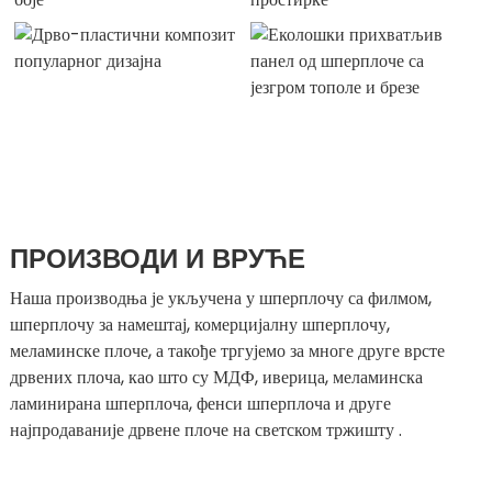
ПРОИЗВОДИ И ВРУЋЕ
.
Наша производња је укључена у шперплочу са филмом,
шперплочу за намештај, комерцијалну шперплочу,
меламинске плоче, а такође тргујемо за многе друге врсте
дрвених плоча, као што су МДФ, иверица, меламинска
ламинирана шперплоча, фенси шперплоча и друге
најпродаваније дрвене плоче на светском тржишту .