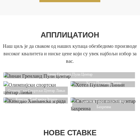
АППЛИЦАТИОН
Наш циљ је да сваком од наших купаца обезбедимо производе
високог квалитета и ниске цене који су увек најбољи избор за
вас.
Јинан Гренланд Пули Центар
Хотел Пуллман Линии
Олимпијски Спортски Центар Лињи
Кингдао Хаићанска Зграда
Светски Трговински Центар
Бахреина
НОВЕ СТАВКЕ