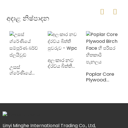
අදාළ නිෂ්පාදන
අලංකාර නව
ව
ද්රව්ය බිත්ති
ස
උසස්
පුවරුව - Wpc
ප
ශ්රේණියේ
Poplar Core
සම්පූර්ණ බර්ච්
Plywood
ප්ලයිවුඩ්
Birch Face හි
පරිසර හිතකාමී
පැනලය
Linyi Minghe International Trading Co., Ltd,