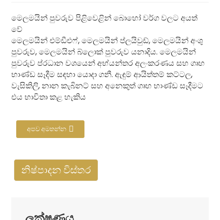
මෙලමයින් පුවරුව පිළිවෙළින් බොහෝ වර්ග වලට අයත්
වේ
මෙලමයින් එම්ඩීඑෆ්, මෙලමයින් ප්ලයිවුඩ්, මෙලමයින් අංශු
පුවරුව, මෙලමයින් බ්ලොක් පුවරුව යනාදිය. මෙලමයින්
පුවරුව ප්රධාන වශයෙන් අභ්යන්තර අලංකරණය සහ ගෘහ
භාණ්ඩ සෑදීම සඳහා යොදා ගනී. ඇඳුම් ආයිත්තම් කට්ටල,
වැසිකිලි, නාන කැබිනට් සහ අනෙකුත් ගෘහ භාණ්ඩ සෑදීමට
එය භාවිතා කළ හැකිය
.
අපව අමතන්න
නිෂ්පාදන විස්තර
ලක්ෂණය