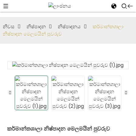
නිවස
නිෂ්පාදන
නිෂ්පාදනය
කර්මාන්තශාලා
නිෂ්පාදන මෙලමයින් පුවරුව
කර්මාන්තශාලා නිෂ්පාදන මෙලමයින් පුවරුව