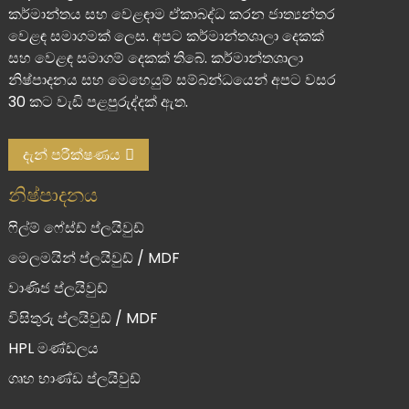
කර්මාන්තය සහ වෙළඳාම ඒකාබද්ධ කරන ජාත්‍යන්තර
වෙළඳ සමාගමක් ලෙස. අපට කර්මාන්තශාලා දෙකක්
සහ වෙළඳ සමාගම් දෙකක් තිබේ. කර්මාන්තශාලා
නිෂ්පාදනය සහ මෙහෙයුම් සම්බන්ධයෙන් අපට වසර
30 කට වැඩි පළපුරුද්දක් ඇත.
දැන් පරීක්ෂණය
නිෂ්පාදනය
ෆිල්ම් ෆේස්ඩ් ප්ලයිවුඩ්
මෙලමයින් ප්ලයිවුඩ් / MDF
වාණිජ ප්ලයිවුඩ්
විසිතුරු ප්ලයිවුඩ් / MDF
HPL මණ්ඩලය
ගෘහ භාණ්ඩ ප්ලයිවුඩ්