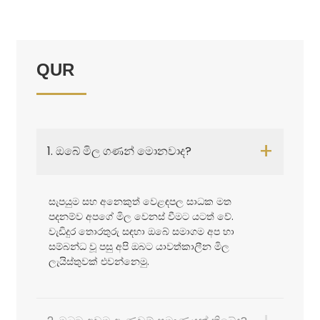
QUR
+
1. ඔබේ මිල ගණන් මොනවාද?
සැපයුම සහ අනෙකුත් වෙළඳපල සාධක මත
පදනම්ව අපගේ මිල වෙනස් වීමට යටත් වේ.
වැඩිදුර තොරතුරු සඳහා ඔබේ සමාගම අප හා
සම්බන්ධ වූ පසු අපි ඔබට යාවත්කාලීන මිල
ලැයිස්තුවක් එවන්නෙමු.