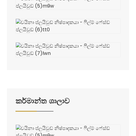
කර්මාන්ත ශාලාව