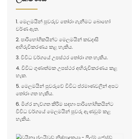
1. මෙලමයින් පුවරුව තෝරා ගැනීමට බොහෝ
වර්ණ ඇත.
2. පාරිභෝගිකයින්ට මෙලමයින් කඩදාසි
අභිරුචිකරණය කළ හැකිය.
3. විවිධ වර්ගයේ උපස්ථර තෝරා ගත හැකිය.
4. විවිධ ගුණාත්මක උපස්ථර අභිරුචිකරණය කළ
හැක.
5. මෙලමයින් පුවරුවේ විවිධ ප්රමාණවලින් අපට
තෝරා ගත හැකිය.
6. මිශ්ර නැව්ගත කිරීම සඳහා පාරිභෝගිකයින්ට
විවිධ වර්ගයේ මෙලමයින් පුවරු ඇණවුම් කළ
හැකිය.