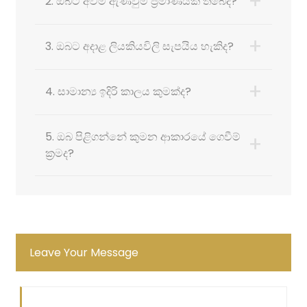
+
2. ඔබට අවම ඇණවුම් ප්‍රමාණයක් තිබේද?
+
3. ඔබට අදාළ ලියකියවිලි සැපයිය හැකිද?
+
4. සාමාන්‍ය ඉදිරි කාලය කුමක්ද?
5. ඔබ පිළිගන්නේ කුමන ආකාරයේ ගෙවීම්
+
ක්‍රමද?
Leave Your Message