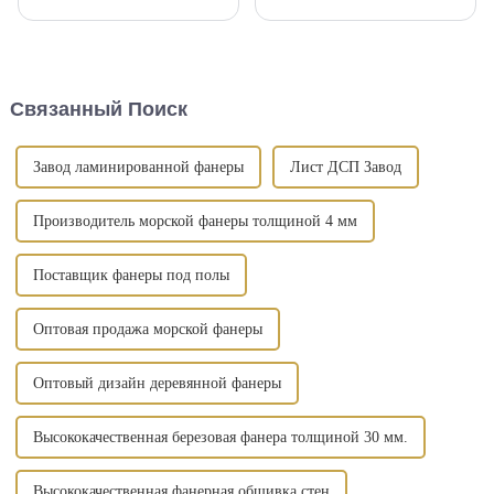
знаем, для внешнеторговой
временной несущей
отрасли внешнеторговые
конструкции фанера,
компании с собственными
облицованная пленкой, с
заводами имеют больше
момента своего появления
преимуществ. Однако
обеспечивала большое
реальная ситуация такова, что
удобство для зданий. Можно
Связанный Поиск
большинство ...
сказать, что ламинированная
фанера - это...
Завод ламинированной фанеры
Лист ДСП Завод
Производитель морской фанеры толщиной 4 мм
Поставщик фанеры под полы
Оптовая продажа морской фанеры
Оптовый дизайн деревянной фанеры
Высококачественная березовая фанера толщиной 30 мм.
Высококачественная фанерная обшивка стен