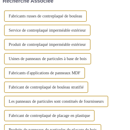
Recherche Associée
situation réelle est que la
comme un...
plupart des étrangers...
Fabricants russes de contreplaqué de bouleau
Service de contreplaqué imperméable extérieur
Produit de contreplaqué imperméable extérieur
Usines de panneaux de particules à base de bois
Fabricants d'applications de panneaux MDF
Fabricant de contreplaqué de bouleau stratifié
Les panneaux de particules sont constitués de fournisseurs
Fabricant de contreplaqué de placage en plastique
Produits de panneaux de particules de placage de bois