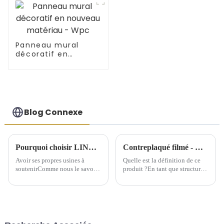
Panneau mural
décoratif en
nouveau matériau -
Wpc
Blog Connexe
Pourquoi choisir LINYI JIUHENG comme partenaire ?
Contreplaqué filmé - Quel est ce produit ?
Avoir ses propres usines à
Quelle est la définition de ce
soutenirComme nous le savons
produit ?En tant que structure
tous, pour l'industrie du
de support temporaire, le
commerce extérieur, les
contreplaqué filmé offre une
entreprises de commerce
grande commodité aux
extérieur possédant leurs
bâtiments depuis son
propres usines ont plus
émergence. Le contreplaqué
d'avantages. Cependant, la
filmé peut être considéré