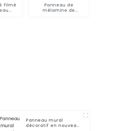
é filmé
Panneau de
leau
mélamine de
t
fabrication en usine
Panneau mural
décoratif en nouveau
matériau - Wpc