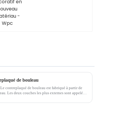
replaqué de bouleau
Le contreplaqué de bouleau est fabriqué à partir de
eau. Les deux couches les plus externes sont appelées
rne est appelée matériau de base. Le noyau est...