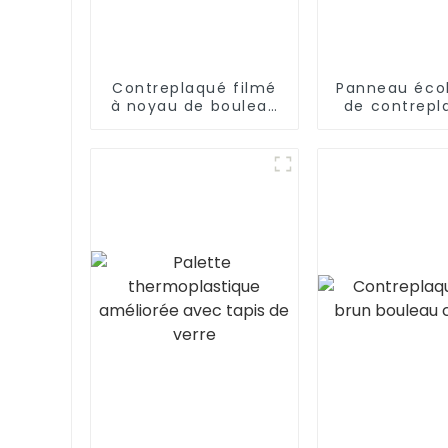
Contreplaqué filmé
Panneau éco
à noyau de bouleau
de contrepl
phénolique de haute
noyau de pe
qualité
face en bo