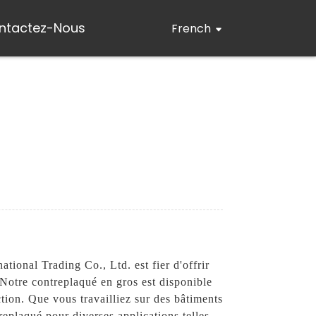
ntactez-Nous
French
tional Trading Co., Ltd. est fier d'offrir
 Notre contreplaqué en gros est disponible
ction. Que vous travailliez sur des bâtiments
replaqué pour diverses applications telles