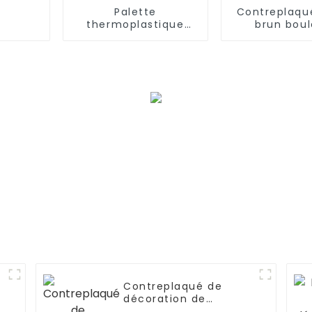
Palette
Contreplaqu
thermoplastique
brun bou
améliorée avec tapis
comple
de verre
Contreplaqué de
décoration de
fantaisie