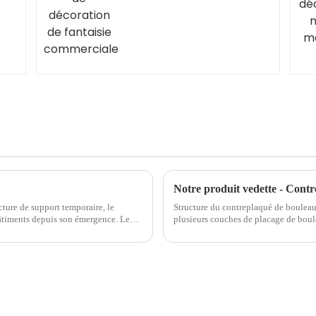
commerciale
Notre produit vedette - Cont
cture de support temporaire, le
Structure du contreplaqué de bouleau
âtiments depuis son émergence. Le
plusieurs couches de placage de boul
face et dos, tandis que la couche inte