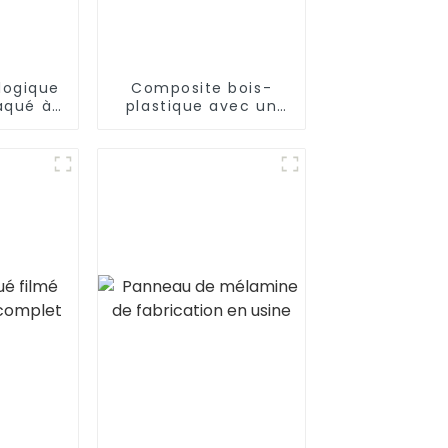
logique
Composite bois-
aqué à
plastique avec un
uplier,
design populaire
uleau