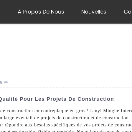
s
À Propos De Nous
Nouvelles
Co
 gros
ualité Pour Les Projets De Construction
de construction en contreplaqué en gros ! Linyi Minghe Interna
n large éventail de projets de construction et de construction.
our répondre aux besoins spécifiques de vos projets de constru
aqué est durable, fiable et rentable. Nous fournissons du cont