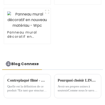
fantaisie
commerciale
Panneau mural
décoratif en
nouveau matériau -
Wpc
Blog Connexe
Contreplaqué filmé - Quel est ce produit ?
Pourquoi choisir LINYI JIUHENG comme partenaire ?
Quelle est la définition de ce
Avoir ses propres usines à
produit ?En tant que structure
soutenirComme nous le savons
de support temporaire, le
tous, pour l'industrie du
contreplaqué filmé offre une
commerce extérieur, les
grande commodité aux
entreprises de commerce