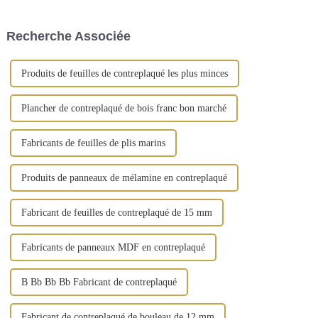
bâtiments depuis son
extérieur possédant leurs
émergence. Le contreplaqué
propres usines ont plus
filmé peut être considéré
d'avantages. Cependant, la
Recherche Associée
comme un...
situation réelle est que la
plupart des étrangers...
Produits de feuilles de contreplaqué les plus minces
Plancher de contreplaqué de bois franc bon marché
Fabricants de feuilles de plis marins
Produits de panneaux de mélamine en contreplaqué
Fabricant de feuilles de contreplaqué de 15 mm
Fabricants de panneaux MDF en contreplaqué
B Bb Bb Bb Fabricant de contreplaqué
Fabricant de contreplaqué de bouleau de 12 mm