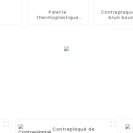
Palette
Contreplaqu
thermoplastique
brun bou
améliorée avec tapis
comple
de verre
Contreplaqué de