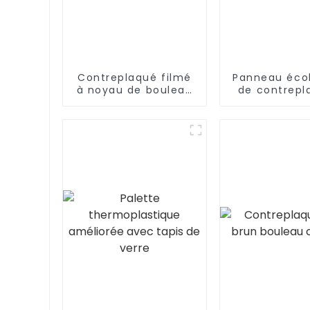
Contreplaqué filmé
Panneau éco
à noyau de bouleau
de contrepl
phénolique de haute
noyau de pe
qualité
face en bo