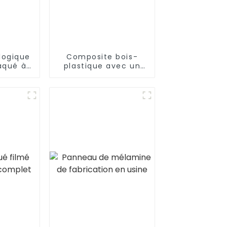
logique
Composite bois-
aqué à
plastique avec un
uplier,
design populaire
uleau