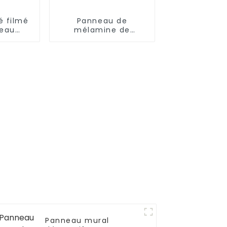
é filmé
Panneau de
leau
mélamine de
t
fabrication en usine
Panneau mural