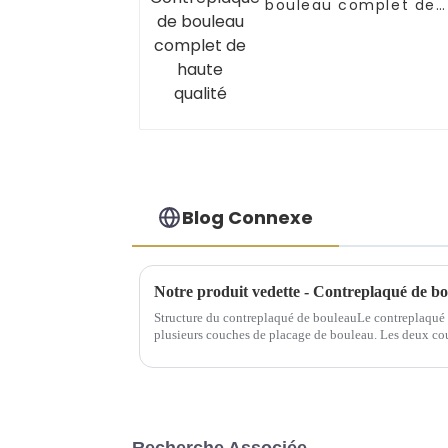
bouleau complet de
haute qualité
Blog Connexe
Notre produit vedette - Contreplaqué de b
Structure du contreplaqué de bouleauLe contreplaqué d
plusieurs couches de placage de bouleau. Les deux cou
face et dos, tandis que la couche interne est appelée ma
Recherche Associée