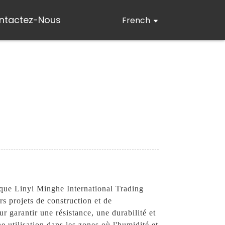
ntactez-Nous
French
 que Linyi Minghe International Trading
s projets de construction et de
r garantir une résistance, une durabilité et
 utilisation dans les zones où l'humidité et