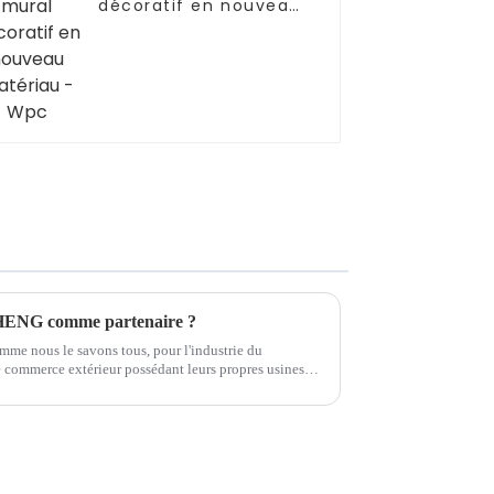
décoratif en nouveau
matériau - Wpc
HENG comme partenaire ?
mme nous le savons tous, pour l'industrie du
e commerce extérieur possédant leurs propres usines
uation réelle est que la plupart des étrangers...