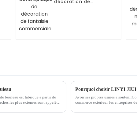
décoration de
fantaisie
commerciale
ouleau
Pourquoi choisir LINYI JIU
e bouleau est fabriqué à partir de
Avoir ses propres usines à soutenirCo
ches les plus externes sont appelées
commerce extérieur, les entreprises d
tériau de base. Le noyau est...
ont plus d'avantages. Cependant, la sit