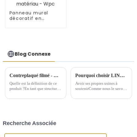
Panneau mural
décoratif en
nouveau matériau -
Wpc
Blog Connexe
Contreplaqué filmé - Quel est ce produit ?
Pourquoi choisir LINYI JIUHENG comme partenaire ?
Quelle est la définition de ce
Avoir ses propres usines à
produit ?En tant que structure
soutenirComme nous le savons
de support temporaire, le
tous, pour l'industrie du
contreplaqué filmé offre une
commerce extérieur, les
grande commodité aux
entreprises de commerce
bâtiments depuis son
extérieur possédant leurs
émergence. Le contreplaqué
propres usines ont plus
filmé peut être considéré
d'avantages. Cependant, la
Recherche Associée
comme un...
situation réelle est que la
plupart des étrangers...