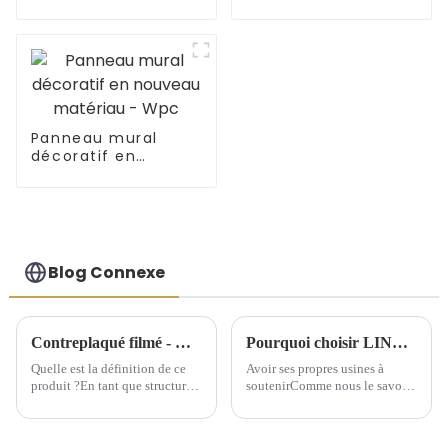
fantaisie
commerciale
Panneau mural
décoratif en
nouveau matériau -
Wpc
Blog Connexe
Contreplaqué filmé - Quel est ce produit ?
Pourquoi choisir LINYI JIUHENG comme partenaire ?
Quelle est la définition de ce
Avoir ses propres usines à
produit ?En tant que structure
soutenirComme nous le savons
de support temporaire, le
tous, pour l'industrie du
contreplaqué filmé offre une
commerce extérieur, les
grande commodité aux
entreprises de commerce