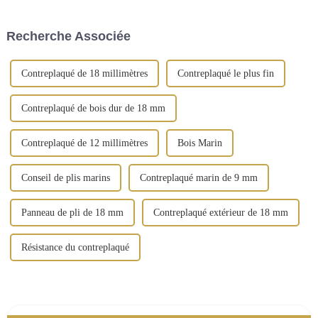
bâtiments depuis son
extérieur possédant leurs
émergence. Le contreplaqué
propres usines ont plus
filmé peut être considéré
d'avantages. Cependant, la
Recherche Associée
comme un...
situation réelle est que la
plupart des étrangers...
Contreplaqué de 18 millimètres
Contreplaqué le plus fin
Contreplaqué de bois dur de 18 mm
Contreplaqué de 12 millimètres
Bois Marin
Conseil de plis marins
Contreplaqué marin de 9 mm
Panneau de pli de 18 mm
Contreplaqué extérieur de 18 mm
Résistance du contreplaqué