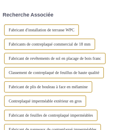
extérieur possédant leurs
bâtiments depuis son
propres usines ont plus
émergence. Le contreplaqué
d'avantages. Cependant, la
filmé peut être considéré
Recherche Associée
situation réelle est que la
comme un...
plupart des étrangers...
Fabricant d'installation de terrasse WPC
Fabricants de contreplaqué commercial de 18 mm
Fabricant de revêtements de sol en placage de bois franc
Classement de contreplaqué de feuillus de haute qualité
Fabricant de plis de bouleau à face en mélamine
Contreplaqué imperméable extérieur en gros
Fabricant de feuilles de contreplaqué imperméables
Fabricant de panneaux de contreplaqué imperméables