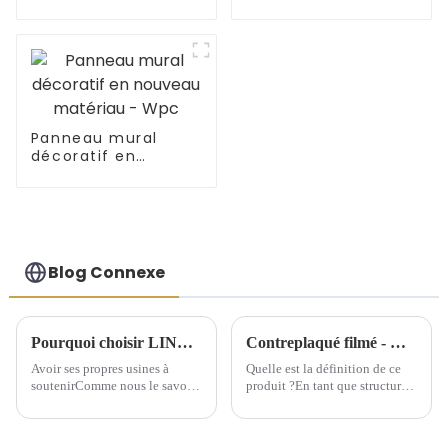
fantaisie
commerciale
Panneau mural
décoratif en
nouveau matériau -
Wpc
Blog Connexe
Pourquoi choisir LINYI JIUHENG comme partenaire ?
Contreplaqué filmé - Quel est ce produit ?
Avoir ses propres usines à
Quelle est la définition de ce
soutenirComme nous le savons
produit ?En tant que structure
tous, pour l'industrie du
de support temporaire, le
commerce extérieur, les
contreplaqué filmé offre une
entreprises de commerce
grande commodité aux