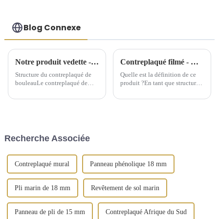
Blog Connexe
Notre produit vedette - Contreplaqué de bouleau
Contreplaqué filmé - Quel est ce produit ?
Structure du contreplaqué de
Quelle est la définition de ce
bouleauLe contreplaqué de
produit ?En tant que structure
bouleau est fabriqué à partir de
de support temporaire, le
plusieurs couches de placage
contreplaqué filmé offre une
de bouleau. Les deux couches
grande commodité aux
les plus externes sont appelées
bâtiments depuis son
face et dos, tandis que la
émergence. Le contreplaqué
couche interne est appelée
filmé peut être considéré
Recherche Associée
matériau de base. Le noyau
comme un...
est...
Contreplaqué mural
Panneau phénolique 18 mm
Pli marin de 18 mm
Revêtement de sol marin
Panneau de pli de 15 mm
Contreplaqué Afrique du Sud