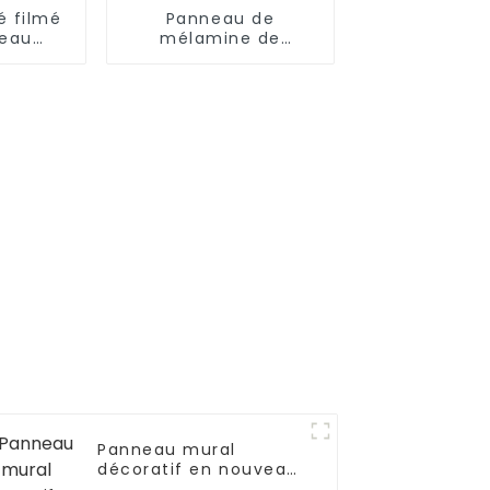
é filmé
Panneau de
leau
mélamine de
t
fabrication en usine
Panneau mural
décoratif en nouveau
matériau - Wpc