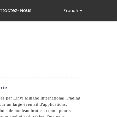
ntactez-Nous
French
rie
sés par Linyi Minghe International Trading
our un large éventail d'applications,
 bois de bouleau brut est connu pour sa
 haute qualité et durables. Que vous