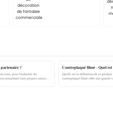
commerciale
partenaire ?
Contreplaqué filmé - Quel est
s tous, pour l'industrie du
Quelle est la définition de ce produit
eur possédant leurs propres usines
contreplaqué filmé offre une grande
que la plupart des étrangers...
contreplaqué filmé peut être considé