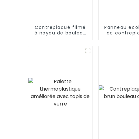
Contreplaqué filmé
Panneau éco
à noyau de bouleau
de contrepl
phénolique de haute
noyau de pe
qualité
face en bo