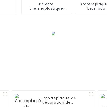
Palette
Contreplaqu
thermoplastique
brun bou
améliorée avec tapis
comple
de verre
Contreplaqué de
décoration de
fantaisie