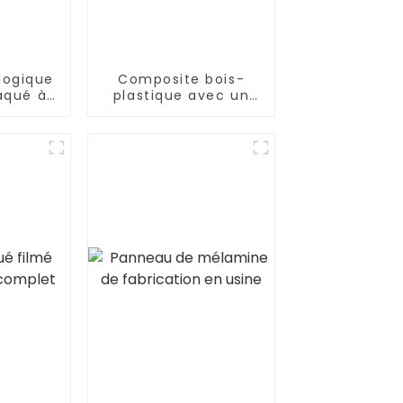
logique
Composite bois-
aqué à
plastique avec un
uplier,
design populaire
uleau