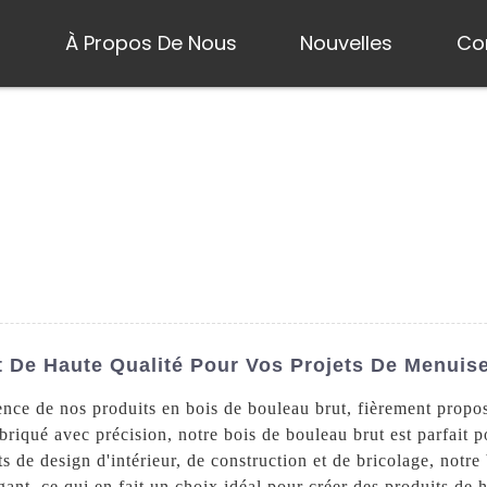
s
À Propos De Nous
Nouvelles
Co
 De Haute Qualité Pour Vos Projets De Menuise
ence de nos produits en bois de bouleau brut, fièrement propo
briqué avec précision, notre bois de bouleau brut est parfait p
s de design d'intérieur, de construction et de bricolage, notre
légant, ce qui en fait un choix idéal pour créer des produits de