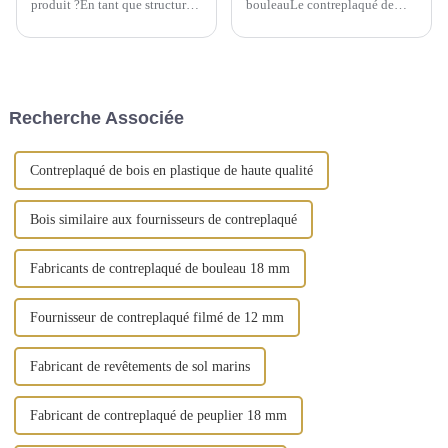
produit ?En tant que structure
bouleauLe contreplaqué de
de support temporaire, le
bouleau est fabriqué à partir de
contreplaqué filmé offre une
plusieurs couches de placage
grande commodité aux
de bouleau. Les deux couches
bâtiments depuis son
les plus externes sont appelées
émergence. Le contreplaqué
face et dos, tandis que la
filmé peut être considéré
couche interne est appelée
Recherche Associée
comme un...
matériau de base. Le noyau
est...
Contreplaqué de bois en plastique de haute qualité
Bois similaire aux fournisseurs de contreplaqué
Fabricants de contreplaqué de bouleau 18 mm
Fournisseur de contreplaqué filmé de 12 mm
Fabricant de revêtements de sol marins
Fabricant de contreplaqué de peuplier 18 mm