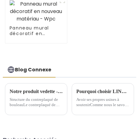
Panneau mural
décoratif en
nouveau matériau -
Wpc
Blog Connexe
Notre produit vedette - Contreplaqué de bouleau
Pourquoi choisir LINYI JIUHENG comme partenaire ?
Structure du contreplaqué de
Avoir ses propres usines à
bouleauLe contreplaqué de
soutenirComme nous le savons
bouleau est fabriqué à partir de
tous, pour l'industrie du
plusieurs couches de placage
commerce extérieur, les
de bouleau. Les deux couches
entreprises de commerce
les plus externes sont appelées
extérieur possédant leurs
face et dos, tandis que la
propres usines ont plus
couche interne est appelée
d'avantages. Cependant, la