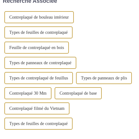
Recherche Associée
matériau de base. Le noyau
situation réelle est que la
est...
plupart des étrangers...
Contreplaqué de bouleau intérieur
Types de feuilles de contreplaqué
Feuille de contreplaqué en bois
Types de panneaux de contreplaqué
Types de contreplaqué de feuillus
Types de panneaux de plis
Contreplaqué 30 Mm
Contreplaqué de base
Contreplaqué filmé du Vietnam
Types de feuilles de contreplaqué