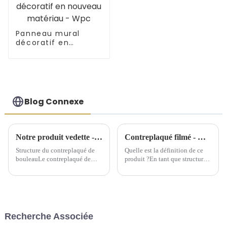
Panneau mural
décoratif en
nouveau matériau -
Wpc
Blog Connexe
Notre produit vedette - Contreplaqué de bouleau
Contreplaqué filmé - Quel est ce produit ?
Structure du contreplaqué de
Quelle est la définition de ce
bouleauLe contreplaqué de
produit ?En tant que structure
bouleau est fabriqué à partir de
de support temporaire, le
plusieurs couches de placage
contreplaqué filmé offre une
de bouleau. Les deux couches
grande commodité aux
les plus externes sont appelées
bâtiments depuis son
face et dos, tandis que la
émergence. Le contreplaqué
couche interne est appelée
filmé peut être considéré
Recherche Associée
matériau de base. Le noyau
comme un...