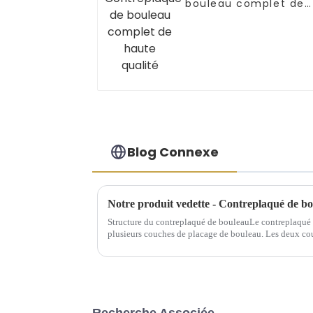
bouleau complet de
haute qualité
Blog Connexe
Notre produit vedette - Contreplaqué de b
Structure du contreplaqué de bouleauLe contreplaqué d
plusieurs couches de placage de bouleau. Les deux cou
face et dos, tandis que la couche interne est appelée ma
Recherche Associée