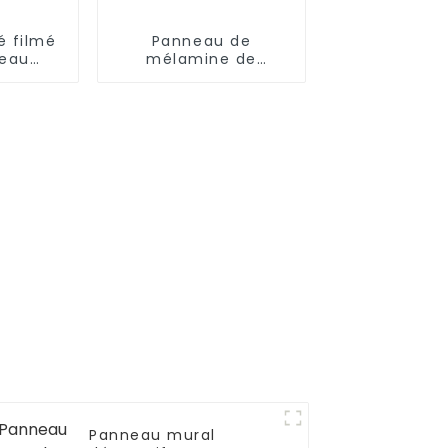
é filmé
Panneau de
leau
mélamine de
t
fabrication en usine
Panneau mural