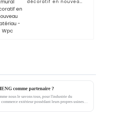
décoratif en nouveau
matériau - Wpc
HENG comme partenaire ?
mme nous le savons tous, pour l'industrie du
e commerce extérieur possédant leurs propres usines
uation réelle est que la plupart des étrangers...