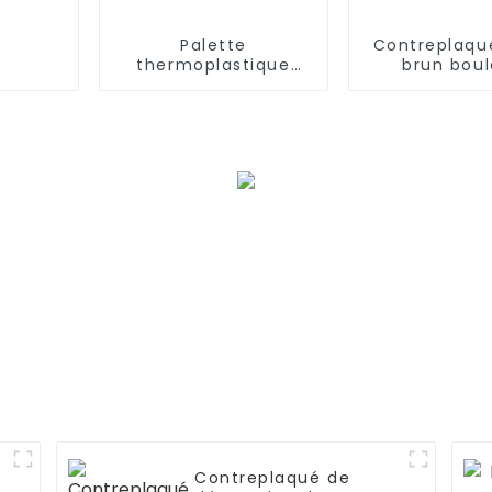
Palette
Contreplaqu
thermoplastique
brun bou
améliorée avec tapis
comple
de verre
Contreplaqué de