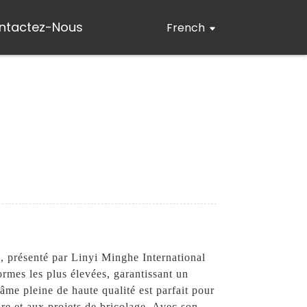
ntactez-Nous
French
é, présenté par Linyi Minghe International
ormes les plus élevées, garantissant un
 âme pleine de haute qualité est parfait pour
ure et aux projets de bricolage. Avec son