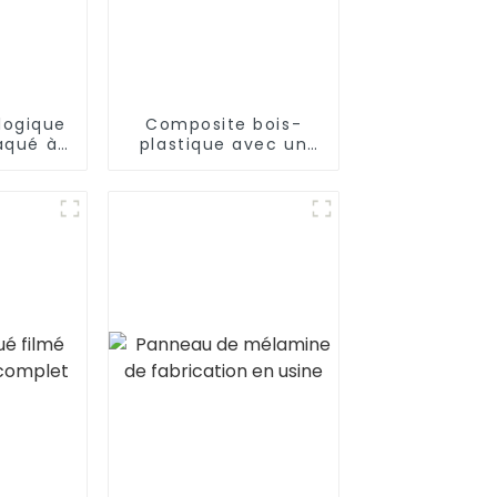
logique
Composite bois-
aqué à
plastique avec un
uplier,
design populaire
uleau