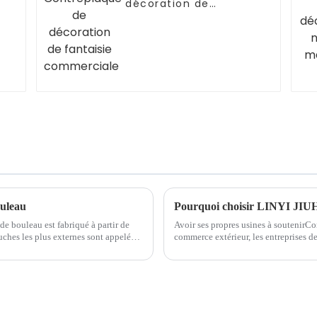
décoration de
fantaisie
commerciale
ouleau
Pourquoi choisir LINYI JIU
e bouleau est fabriqué à partir de
Avoir ses propres usines à soutenirCo
ches les plus externes sont appelées
commerce extérieur, les entreprises d
tériau de base. Le noyau est...
ont plus d'avantages. Cependant, la sit