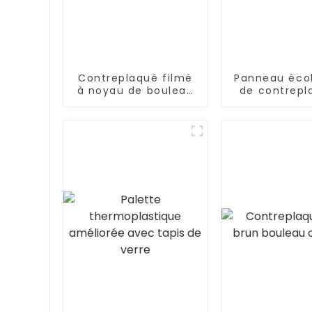
Contreplaqué filmé
Panneau éco
à noyau de bouleau
de contrepl
phénolique de haute
noyau de pe
qualité
face en bo