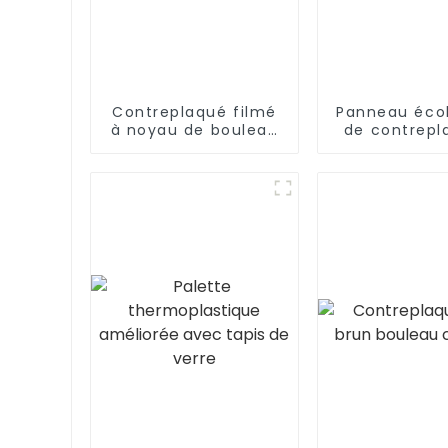
Contreplaqué filmé
Panneau éco
à noyau de bouleau
de contrepl
phénolique de haute
noyau de pe
qualité
face en bo