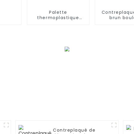
Palette
Contreplaqu
thermoplastique
brun bou
améliorée avec tapis
comple
de verre
Contreplaqué de