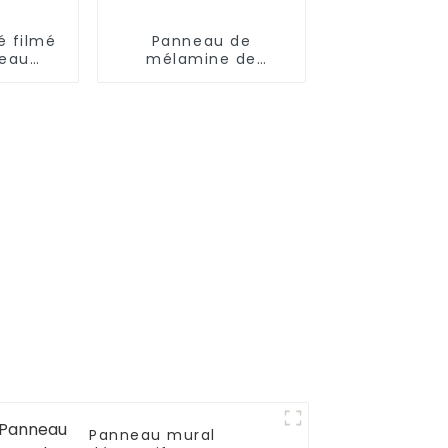
é filmé
Panneau de
leau
mélamine de
t
fabrication en usine
Panneau mural