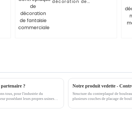
décoration de
fantaisie
commerciale
partenaire ?
Notre produit vedette - Cont
s tous, pour l'industrie du
Structure du contreplaqué de bouleau
eur possédant leurs propres usines
plusieurs couches de placage de boul
que la plupart des étrangers...
face et dos, tandis que la couche inte