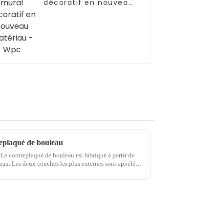
décoratif en nouveau
matériau - Wpc
replaqué de bouleau
Le contreplaqué de bouleau est fabriqué à partir de
eau. Les deux couches les plus externes sont appelées
rne est appelée matériau de base. Le noyau est...