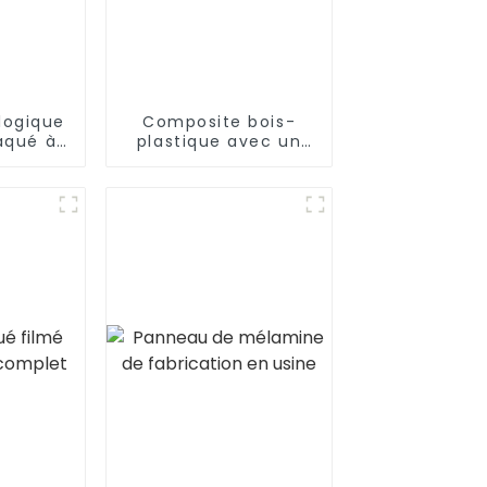
logique
Composite bois-
aqué à
plastique avec un
uplier,
design populaire
uleau