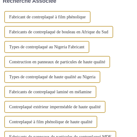
Recherche Associée
matériau de base. Le noyau
comme un...
est...
Fabricant de contreplaqué à film phénolique
Fabricants de contreplaqué de bouleau en Afrique du Sud
Types de contreplaqué au Nigeria Fabricant
Construction en panneaux de particules de haute qualité
Types de contreplaqué de haute qualité au Nigeria
Fabricants de contreplaqué laminé en mélamine
Contreplaqué extérieur imperméable de haute qualité
Contreplaqué à film phénolique de haute qualité
Fabricants de panneaux de particules de contreplaqué MDF