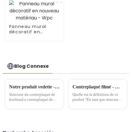
Panneau mural
décoratif en
nouveau matériau -
Wpc
Blog Connexe
Notre produit vedette - Contreplaqué de bouleau
Contreplaqué filmé - Quel est ce produit ?
Structure du contreplaqué de
Quelle est la définition de ce
bouleauLe contreplaqué de
produit ?En tant que structure
bouleau est fabriqué à partir de
de support temporaire, le
plusieurs couches de placage
contreplaqué filmé offre une
de bouleau. Les deux couches
grande commodité aux
les plus externes sont appelées
bâtiments depuis son
face et dos, tandis que la
émergence. Le contreplaqué
couche interne est appelée
filmé peut être considéré