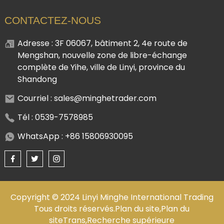
CONTACTEZ-NOUS
Adresse : 3F 06067, bâtiment 2, 4e route de
Mengshan, nouvelle zone de libre-échange
complète de Yihe, ville de Linyi, province du
Shandong
Courriel : sales@minghetrader.com
Tél : 0539-7578985
WhatsApp : +86 15806930095
Copyright © 2024 Linyi Minghe International Trading
Tous droits réservés.
Plan du site,
Plan du
siteTrans,
Recherche supérieure