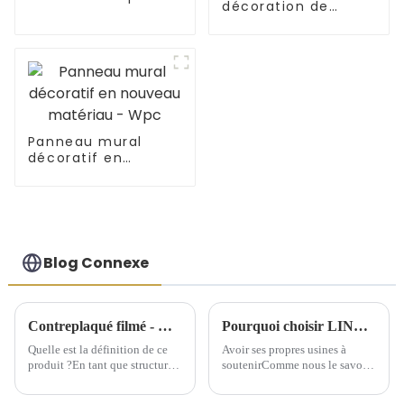
décoration de
haute qualité
fantaisie
commerciale
Panneau mural
décoratif en
nouveau matériau -
Wpc
Blog Connexe
Contreplaqué filmé - Quel est ce produit ?
Pourquoi choisir LINYI JIUHENG comme partenaire ?
Quelle est la définition de ce
Avoir ses propres usines à
produit ?En tant que structure
soutenirComme nous le savons
de support temporaire, le
tous, pour l'industrie du
contreplaqué filmé offre une
commerce extérieur, les