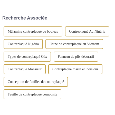
grande commodité aux
entreprises de commerce
bâtiments depuis son
extérieur possédant leurs
émergence. Le contreplaqué
propres usines ont plus
filmé peut être considéré
d'avantages. Cependant, la
Recherche Associée
comme un...
situation réelle est que la
plupart des étrangers...
Mélamine contreplaqué de bouleau
Contreplaqué Au Nigéria
Contreplaqué Nigéria
Usine de contreplaqué au Vietnam
Types de contreplaqué Cdx
Panneau de plis décoratif
Contreplaqué Monsieur
Contreplaqué marin en bois dur
Conception de feuilles de contreplaqué
Feuille de contreplaqué composite