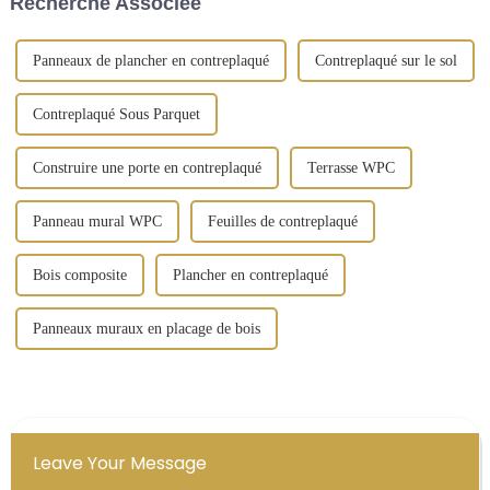
Recherche Associée
situation réelle est que la
comme un...
plupart des étrangers...
Panneaux de plancher en contreplaqué
Contreplaqué sur le sol
Contreplaqué Sous Parquet
Construire une porte en contreplaqué
Terrasse WPC
Panneau mural WPC
Feuilles de contreplaqué
Bois composite
Plancher en contreplaqué
Panneaux muraux en placage de bois
Leave Your Message