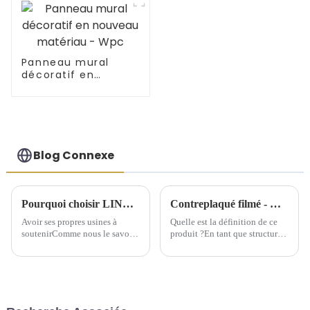
Panneau mural
décoratif en
nouveau matériau -
Wpc
Blog Connexe
Pourquoi choisir LINYI JIUHENG comme partenaire ?
Contreplaqué filmé - Quel est ce produit ?
Avoir ses propres usines à
Quelle est la définition de ce
soutenirComme nous le savons
produit ?En tant que structure
tous, pour l'industrie du
de support temporaire, le
commerce extérieur, les
contreplaqué filmé offre une
entreprises de commerce
grande commodité aux
extérieur possédant leurs
bâtiments depuis son
propres usines ont plus
émergence. Le contreplaqué
d'avantages. Cependant, la
filmé peut être considéré