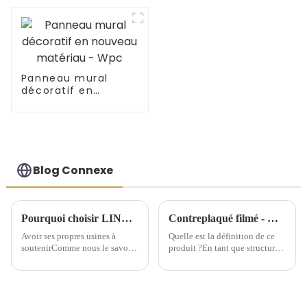
commerciale
Panneau mural
décoratif en
nouveau matériau -
Wpc
Blog Connexe
Pourquoi choisir LINYI JIUHENG comme partenaire ?
Contreplaqué filmé - Quel est ce produit ?
Avoir ses propres usines à
Quelle est la définition de ce
soutenirComme nous le savons
produit ?En tant que structure
tous, pour l'industrie du
de support temporaire, le
commerce extérieur, les
contreplaqué filmé offre une
entreprises de commerce
grande commodité aux
extérieur possédant leurs
bâtiments depuis son
propres usines ont plus
émergence. Le contreplaqué