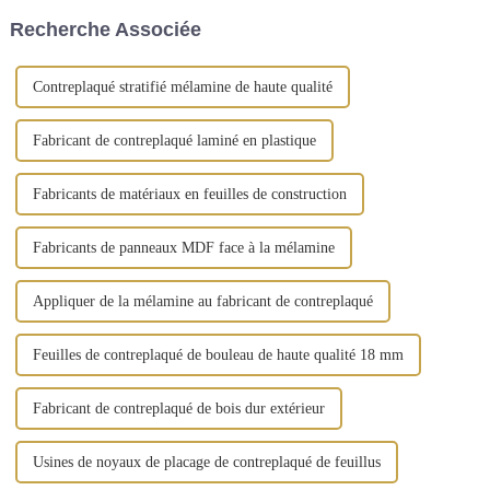
d'avantages. Cependant, la
filmé peut être considéré
Recherche Associée
situation réelle est que la
comme un...
plupart des étrangers...
Contreplaqué stratifié mélamine de haute qualité
Fabricant de contreplaqué laminé en plastique
Fabricants de matériaux en feuilles de construction
Fabricants de panneaux MDF face à la mélamine
Appliquer de la mélamine au fabricant de contreplaqué
Feuilles de contreplaqué de bouleau de haute qualité 18 mm
Fabricant de contreplaqué de bois dur extérieur
Usines de noyaux de placage de contreplaqué de feuillus