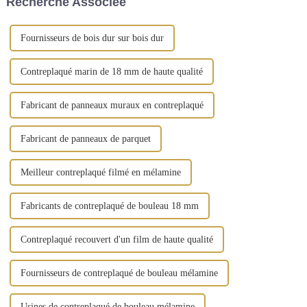
Recherche Associée
comme un...
matériau de base. Le noyau
est...
Fournisseurs de bois dur sur bois dur
Contreplaqué marin de 18 mm de haute qualité
Fabricant de panneaux muraux en contreplaqué
Fabricant de panneaux de parquet
Meilleur contreplaqué filmé en mélamine
Fabricants de contreplaqué de bouleau 18 mm
Contreplaqué recouvert d'un film de haute qualité
Fournisseurs de contreplaqué de bouleau mélamine
Usines de contreplaqué de bouleau mélamine