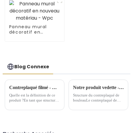
Panneau mural
décoratif en
nouveau matériau -
Wpc
Blog Connexe
Contreplaqué filmé - Quel est ce produit ?
Notre produit vedette - Contreplaqué de bouleau
Quelle est la définition de ce
Structure du contreplaqué de
produit ?En tant que structure
bouleauLe contreplaqué de
de support temporaire, le
bouleau est fabriqué à partir de
contreplaqué filmé offre une
plusieurs couches de placage
grande commodité aux
de bouleau. Les deux couches
bâtiments depuis son
les plus externes sont appelées
émergence. Le contreplaqué
face et dos, tandis que la
filmé peut être considéré
couche interne est appelée