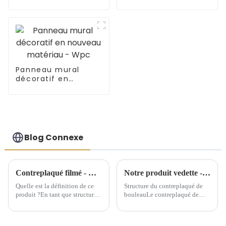
fantaisie
commerciale
Panneau mural
décoratif en
nouveau matériau -
Wpc
Blog Connexe
Contreplaqué filmé - Quel est ce produit ?
Notre produit vedette - Contreplaqué de bouleau
Quelle est la définition de ce
Structure du contreplaqué de
produit ?En tant que structure
bouleauLe contreplaqué de
de support temporaire, le
bouleau est fabriqué à partir de
contreplaqué filmé offre une
plusieurs couches de placage
grande commodité aux
de bouleau. Les deux couches