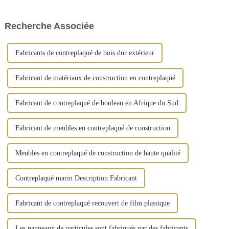
bâtiments depuis son
les plus externes sont appelées
émergence. Le contreplaqué
face et dos, tandis que la
filmé peut être considéré
couche interne est appelée
Recherche Associée
comme un...
matériau de base. Le noyau
est...
Fabricants de contreplaqué de bois dur extérieur
Fabricant de matériaux de construction en contreplaqué
Fabricant de contreplaqué de bouleau en Afrique du Sud
Fabricant de meubles en contreplaqué de construction
Meubles en contreplaqué de construction de haute qualité
Contreplaqué marin Description Fabricant
Fabricant de contreplaqué recouvert de film plastique
Les panneaux de particules sont fabriqués par des fabricants