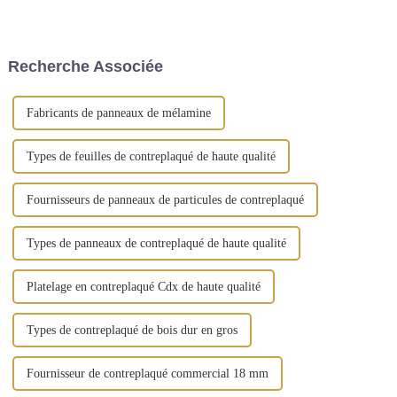
entreprises de commerce
de bouleau. Les deux couches
extérieur possédant leurs
les plus externes sont appelées
propres usines ont plus
face et dos, tandis que la
d'avantages. Cependant, la
couche interne est appelée
Recherche Associée
situation réelle est que la
matériau de base. Le noyau
plupart des étrangers...
est...
Fabricants de panneaux de mélamine
Types de feuilles de contreplaqué de haute qualité
Fournisseurs de panneaux de particules de contreplaqué
Types de panneaux de contreplaqué de haute qualité
Platelage en contreplaqué Cdx de haute qualité
Types de contreplaqué de bois dur en gros
Fournisseur de contreplaqué commercial 18 mm