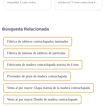
respaldar. Como todos
producto? Como estructura de
sabemos, para la industria del
soporte temporal, la madera
comercio exterior, las empresas
contrachapada revestida con
de comercio exterior con sus
película ha brindado una gran
propias fábricas tienen más
comodidad para los edificios
ventajas. Sin embargo, la
desde su aparición. Se puede
situación real es que la mayoría
decir que el contrachapado
Búsqueda Relacionada
de los extranjeros...
revestido con película es un...
Fábrica de tableros contrachapados laminados
Fábrica de láminas de tableros de partículas
Fabricante de madera contrachapada marina de 4 mm
Proveedor de pisos de madera contrachapada
Venta al por mayor Chapa marina de la madera contrachapada
Venta al por mayor Diseño de madera contrachapado