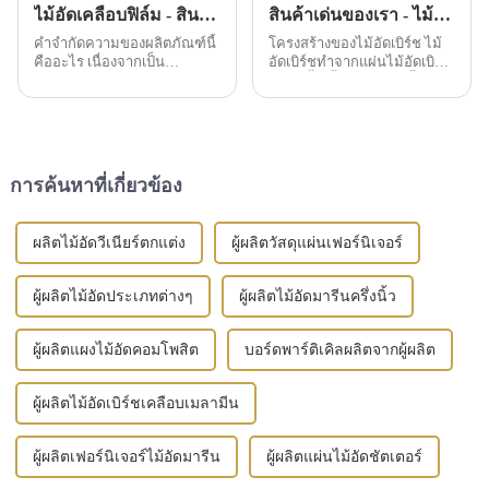
ไม้อัดเคลือบฟิล์ม - สินค้าชิ้นนี้คืออะไร?
สินค้าเด่นของเรา - ไม้อัดเบิร์ช
คำจำกัดความของผลิตภัณฑ์นี้
โครงสร้างของไม้อัดเบิร์ช ไม้
คืออะไร เนื่องจากเป็น
อัดเบิร์ชทำจากแผ่นไม้อัดเบิร์ช
โครงสร้างรองรับชั่วคราว
หลายชั้น ชั้นนอกสุด 2 ชั้นเรียก
ไม้อัดเคลือบฟิล์มจึงมอบความ
ว่าหน้าและหลัง ในขณะที่ชั้น
สะดวกสบายอย่างมากให้กับ
ในเรียกว่าวัสดุแกนกลาง แกน
อาคารนับตั้งแต่เริ่มก่อตั้ง ไม้อัด
กลางคือ...
เคลือบฟิล์มอาจกล่าวได้ว่า
เป็น...
การค้นหาที่เกี่ยวข้อง
ผลิตไม้อัดวีเนียร์ตกแต่ง
ผู้ผลิตวัสดุแผ่นเฟอร์นิเจอร์
ผู้ผลิตไม้อัดประเภทต่างๆ
ผู้ผลิตไม้อัดมารีนครึ่งนิ้ว
ผู้ผลิตแผงไม้อัดคอมโพสิต
บอร์ดพาร์ติเคิลผลิตจากผู้ผลิต
ผู้ผลิตไม้อัดเบิร์ชเคลือบเมลามีน
ผู้ผลิตเฟอร์นิเจอร์ไม้อัดมารีน
ผู้ผลิตแผ่นไม้อัดชัตเตอร์