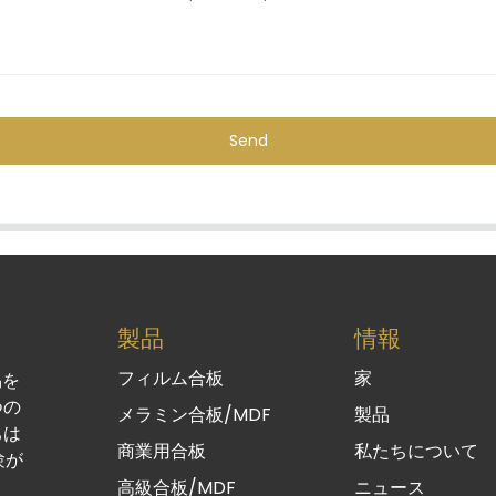
Send
製品
情報
フィルム合板
家
易を
つの
メラミン合板/MDF
製品
ちは
商業用合板
私たちについて
験が
高級合板/MDF
ニュース