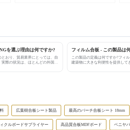
HENGを選ぶ理由は何ですか?
フィルム合板 - この製品は
のとおり、貿易業界にとっては、自
この製品の定義は何ですか?フィ
、実際の状況は、ほとんどの外国人
建築物に大きな利便性を提供してき
料
広葉樹合板シート製品
最高のバーチ合板シート 18mm
ィクルボードサプライヤー
高品質合板MDFボード
ベニヤ