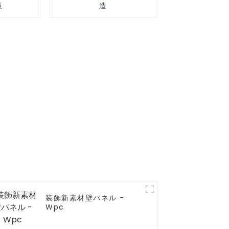
板
造
装飾新素材壁パネル -
Wpc