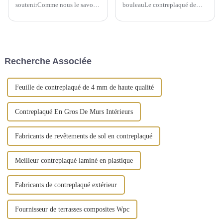
soutenirComme nous le savons
bouleauLe contreplaqué de
tous, pour l'industrie du
bouleau est fabriqué à partir de
commerce extérieur, les
plusieurs couches de placage
entreprises de commerce
de bouleau. Les deux couches
extérieur possédant leurs
les plus externes sont appelées
propres usines ont plus
face et dos, tandis que la
d'avantages. Cependant, la
couche interne est appelée
Recherche Associée
situation réelle est que la
matériau de base. Le noyau
plupart des étrangers...
est...
Feuille de contreplaqué de 4 mm de haute qualité
Contreplaqué En Gros De Murs Intérieurs
Fabricants de revêtements de sol en contreplaqué
Meilleur contreplaqué laminé en plastique
Fabricants de contreplaqué extérieur
Fournisseur de terrasses composites Wpc