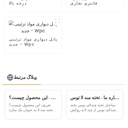
فانتزی تجاری
درجه بالا
پانل دیواری مواد تزئینی
جدید - Wpc
وبلاگ مرتبط
محصول ستاره ما - تخته سه لا توس
تخته سه لا با فیلم - این محصول چیست؟
ساختار تخته چندلای توس تخته
تعریف این محصول چیست؟
چندلای توس از چند لایه روکش
تخته سه لا به عنوان یک سازه
توس ساخته شده است. بیرونی
نگهدارنده موقت، از زمان
ترین دو لایه صورت و پشت و لایه
پیدایش راحتی زیادی برای
داخلی مواد هسته نامیده می
ساختمان ها فراهم کرده است.